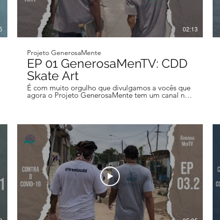
5
02:13
Projeto GenerosaMente
EP 01 GenerosaMenTV: CDD
Skate Art
É com muito orgulho que divulgamos a vocês que
agora o Projeto GenerosaMente tem um canal no
Youtube! Com a ajuda do nosso produtor
audiovisual Ícaro, começamos um novo momento
no projeto, de forma que, agora a maioria das
nossas ações serão registradas, e tentaremos
transmitir a vocês um pouco do que acontece no
Movimento GenerosaMente. Dito isso,
gostaríamos de divulgar a vocês nosso primeiro
vídeo do canal, no evento que participamos a
convite da galera do @cddskateart ! O projeto
deles se propõe a realizar intervenções artísticas
na Cidade de Deus, levando arte em suas mais
variadas formas as crianças da área, como skate,
música e etc! Algumas dinâmicas da nossa
metodologia aparecem no vídeo, como o Pensa-
Rápido das Emoções, que trabalha o
reconhecimento das emoções, autopercepção,