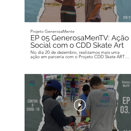
03:1
Projeto GenerosaMente
EP 05 GenerosaMenTV: Ação
Social com o CDD Skate Art
No dia 20 de dezembro, realizamos mais uma
ação em parceria com o Projeto CDD Skate ART,
que promove intervenções culturais na Cidade de
Deus. Agradecemos mais uma vez ao convite do
projeto parceiro, aos que tiveram presentes e aos
nossos colaboradores. Obrigado! Aplicamos 3
dinâmicas de nossa metodologia: o teatro
emoção, o boliche da emoções e a dinâmica do
balão, que visam melhorar o reconhecimento das
emoções, identificar suas funções e trabalhar a
melhor forma de expressa-las. 🧠💙 🎥
direção/edição: @davidsouzax