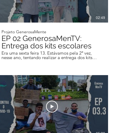
02:49
Projeto GenerosaMente
EP 02 GenerosaMenTV:
Entrega dos kits escolares
Era uma sexta feira 13. Estávamos pela 2ª vez,
nesse ano, tentando realizar a entrega dos kits
escolares aos nossos 300 alunos da Escola
Municipal Joaquim Fontes, na Cidade de Deus, e
conseguimos! Quem diria que seria nosso último
dia de atuação nas escolas antes da instauração da
pandemia. Uma semana antes fomos impedidos
de realizar essa ação, devido a uma operação
policial presente na CDD, algo que acontece com
recorrência nas favelas cariocas. É válido ressaltar,
segundo pesquisas da Veja Rio, que com a
redução das operações policiais nessa pandemia,
houve uma queda de 60% no número de mortos
em favelas, e não houve aumento na
criminalidade. Isto nos leva a refletir que tais
operações não estão surtindo o efeito esperado. O
que vocês acham disso? Dito isso, gostaríamos de
anunciar a vocês que está no ar o EP. 02 da