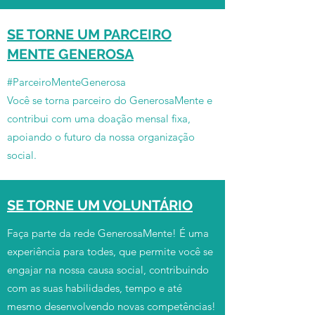
SE TORNE UM PARCEIRO
MENTE GENEROSA
#ParceiroMenteGenerosa
Você se torna parceiro do GenerosaMente e
contribui com uma doação mensal fixa,
apoiando o futuro da nossa organização
social.
SE TORNE UM VOLUNTÁRIO
Faça parte da rede GenerosaMente! É uma
experiência para todes, que permite você se
engajar na nossa causa social, contribuindo
com as suas habilidades, tempo e até
mesmo desenvolvendo novas competências!