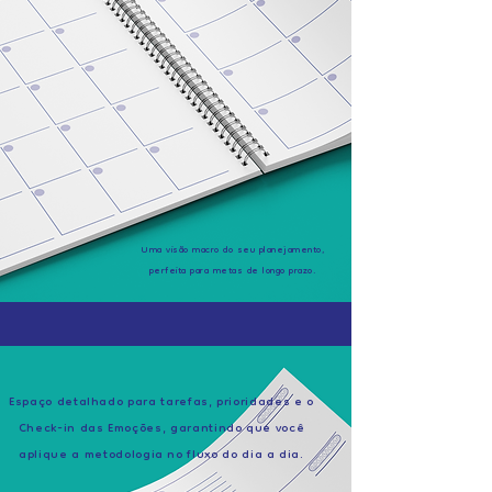
Uma visão macro do seu planejamento,
perfeita para metas de longo prazo.
Espaço detalhado para tarefas, prioridades e o
Check-in das Emoções, garantindo que você
aplique a metodologia no fluxo do dia a dia.