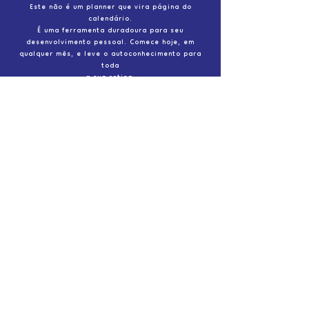
Este não é um planner que vira página do
calendário.
É uma ferramenta duradoura para seu
desenvolvimento pessoal. Comece hoje, em
qualquer mês, e leve o autoconhecimento para
toda
a sua rotina.
Um investimento para
a vida, não apenas
para o ano